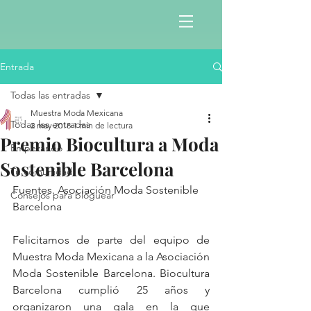
Entrada
Todas las entradas
Muestra Moda Mexicana
Todas las entradas
2 may 2018
1 min de lectura
Premio Biocultura a Moda
Empezando
Sostenible Barcelona
Tu comunidad
Fuentes. Asociación Moda Sostenible 
Consejos para bloguear
Barcelona
Felicitamos de parte del equipo de 
Muestra Moda Mexicana a la Asociación 
Moda Sostenible Barcelona. Biocultura 
Barcelona cumplió 25 años y 
organizaron una gala en la que 