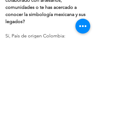
colaborado con artesanos, 
comunidades o te has acercado a 
conocer la simbología mexicana y sus 
legados?
Sí, País de origen Colombia:
 Tejedoras de lana virgen 
comunidad de La Calera -
Cundinamarca
 Artesanos procesos de fibras 
textiles FIQUE Curití - Santander 
 Artesanas proceso de fibras 
textiles La casa del papel Barichara 
– Santander 
 Tejedoras de fibras textiles 
Charalá –Santander
Has participado en eventos a nivel 
Municipal, Estatal, Nacional e 
Internacional. Si es así, coloca el 