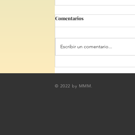
Comentarios
Escribir un comentario...
#12 / Fusión de culturas
desde Michoacán
© 2022 by MMM.