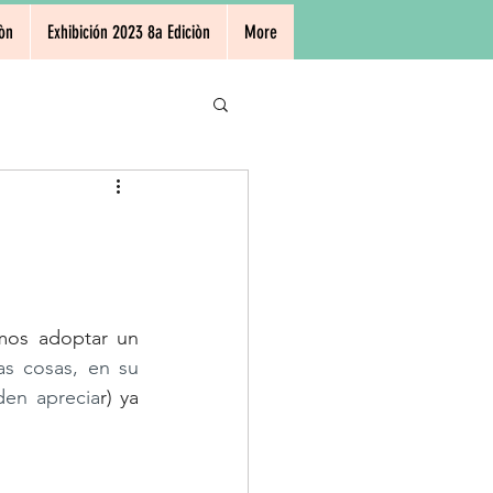
òn
Exhibición 2023 8a Ediciòn
More
mos adoptar un 
as cosas, en su 
den aprecia
r) ya 