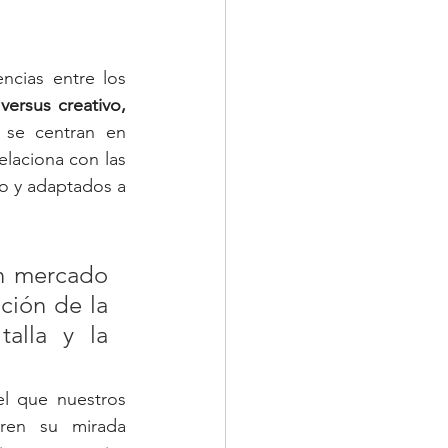
cias entre los 
versus creativo, 
 se centran en 
laciona con las 
o y adaptados a 
n mercado 
ción de la 
lla y la 
l que nuestros 
iren su mirada 