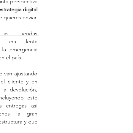
nta perspectiva 
estrategia digital
y tienes claro el mensaje que quieres enviar. 
cadenas de las tiendas 
án una lenta 
la emergencia 
n el país. 
e van ajustando 
l cliente y en 
la devolución, 
ncluyendo este 
s entregas así 
enes la gran 
tructura y que 