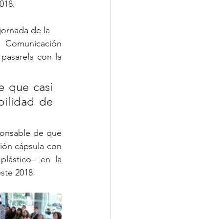
018. 
jornada de la
e Comunicación 
 pasarela con la 
 que casi 
ilidad de 
ponsable de que 
ión cápsula con 
lástico– en la 
ste 2018. 