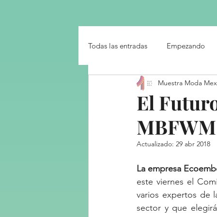
Home
Exhibición 2023 9a E
Todas las entradas
Empezando
Muestra Moda Mex
El Futur
MBFWM
Actualizado:
29 abr 2018
La empresa Ecoembe
este viernes el Com
varios expertos de l
sector y que elegir