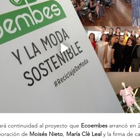
rá continuidad al proyecto que 
Ecoembes
 arrancó en 2
boración de 
Moisés Nieto
, 
María Clè Leal
 y la firma de c