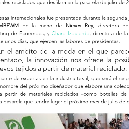
ales reciclados que desfilará en la pasarela de julio de 2
resas internacionales fue presentada durante la segunda 
MBFWM
 de la mano de 
Nieves Rey
, directora d
eting de Ecoembes, y 
Charo Izquierdo
, directora de la
 unos días, que ejercen las labores de presidentas. 
En el ámbito de la moda en el que parece
entado, la innovación nos ofrece la posib
evos tejidos a partir de material reciclado.
ante de expertas en la industria textil, que será el res
el nombre del próximo diseñador que elabore una colecc
a partir de materiales reciclados –como botellas de p
a pasarela que tendrá lugar el próximo mes de julio de e