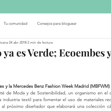
diciòn
ESPAÑOL 9a ediciòn
ENGLISH 9a ediciòn
CATALAN 9a edici
Tu comunidad
Consejos para bloguear
icana
24 abr 2018
2 min de lectura
o ya es Verde; Ecoembes 
s y la Mercedes Benz Fashion Week Madrid (MBFWM) 
ité de Moda y de Sostenibilidad, un organismo en el qu
a industria textil para fomentar el uso de materiales rec
á al próximo diseñador que elaborará una colección cáp