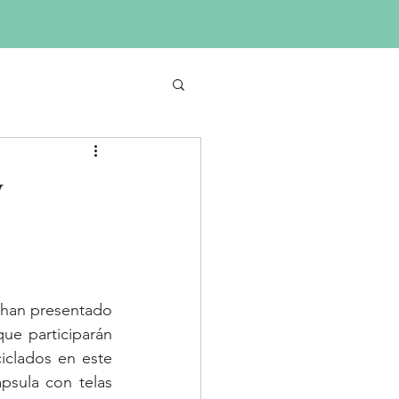
òn
Exhibición 2023 8a Ediciòn
More
y
han presentado 
e participarán 
iclados en este 
sula con telas 