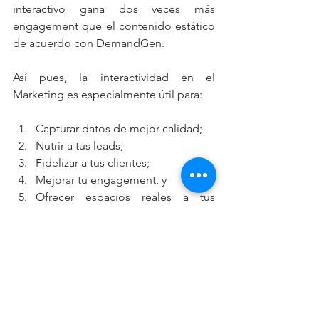
interactivo gana dos veces más 
engagement que el contenido estático 
de acuerdo con DemandGen.
Así pues, la interactividad en el 
Marketing es especialmente útil para:
Capturar datos de mejor calidad;
Nutrir a tus leads;
Fidelizar a tus clientes;
Mejorar tu engagement, y
Ofrecer espacios reales a tus 
usuarios para demostrar sus puntos 
de dolor más fuertes y lo que más 
le interesa descubrir.
Gracias por acompañarnos a estos 
minutos de lectura. Cualquier 
comentario es bien recibido.. 