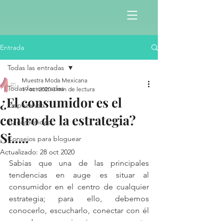
Entrada
Todas las entradas
Muestra Moda Mexicana
Todas las entradas
19 oct 2020
3 min de lectura
¿El consumidor es el
Empezando
centro de la estrategia?
Tu comunidad
Si.....
Consejos para bloguear
Actualizado:
28 oct 2020
Sabías que una de las principales 
tendencias en auge es situar al 
consumidor en el centro de cualquier 
estrategia; para ello, debemos 
conocerlo, escucharlo, conectar con él 