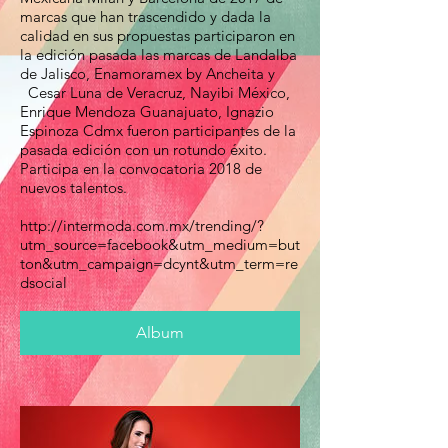
marcas que han trascendido y dada la
calidad en sus propuestas participaron en
la edición pasada las marcas de
Landalba
de Jalisco,
Enamoramex by Ancheita y
Cesar Luna
de Veracruz, Nayibi México,
Enrique Mendoza Guanajuato, Ignazio
Espinoza Cdmx fueron participantes de la
pasada edición con un rotundo éxito.
Participa en la convocatoria 2018 de
nuevos talentos.
http://intermoda.com.mx/trending/?
utm_source=facebook&utm_medium=but
ton&utm_campaign=dcynt&utm_term=re
dsocial
Album