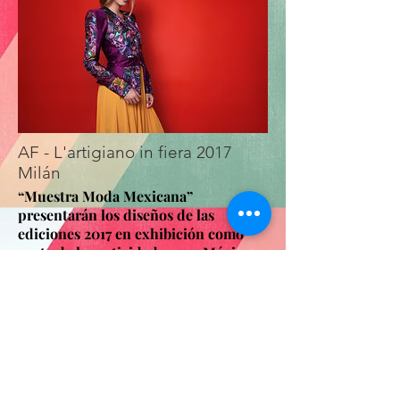
AF - L'artigiano in fiera 2017
Milán
“Muestra Moda Mexicana”
presentarán los diseños de las
ediciones 2017 en exhibición como
parte de las actividades que México
promueve en la feria artesanal de
Milán.
La Cónsul de México en Milán, Marisela
Morales Ibáñez y su equipo de trabajo
promueven el talento mexicano en la
Feria de Artesanías más importante a
nivel internacional que se llevará a cabo