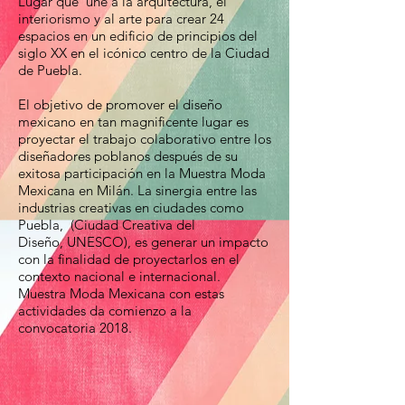
Lugar que une a la arquitectura, el
interiorismo y al arte para crear 24
espacios en un edificio de principios del
siglo XX en el icónico centro de la Ciudad
de Puebla.
El objetivo de promover el diseño
mexicano en tan magnificente lugar es
proyectar el trabajo colaborativo entre los
diseñadores poblanos después de su
exitosa participación en la Muestra Moda
Mexicana en Milán. La sinergia entre las
industrias creativas en ciudades como
Puebla, (Ciudad Creativa del
Diseño, UNESCO), es generar un impacto
con la finalidad de proyectarlos en el
contexto nacional e internacional.
Muestra Moda Mexicana con estas
actividades da comienzo a la
convocatoria 2018.