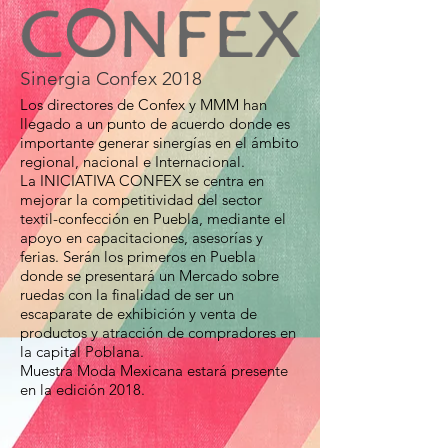
Sinergia Confex 2018
Los directores de Confex y MMM han
llegado a un punto de acuerdo donde es
importante generar sinergías en el ámbito
regional, nacional e Internacional.
La INICIATIVA CONFEX se centra en
mejorar la competitividad del sector
textil-confección en Puebla, mediante el
apoyo en capacitaciones, asesorías y
ferias. Serán los primeros en Puebla
donde se presentará un Mercado sobre
ruedas con la finalidad de ser un
escaparate de exhibición y venta de
productos y atracción de compradores en
la capital Poblana.
Muestra Moda Mexicana estará presente
en la edición 2018.