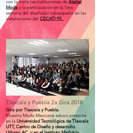
con la visita las instituciones de
At
elier
Moda
y la participación en la 1era
semana del diseñador tabasqueño en las
instalaciones del
CECATI 95.
Tlaxcala y Puebla 2a Gira 2018
Gira por Tlaxcala y Puebla.
Muestra Moda Mexicana estuvo presente
en la
Universidad Tecnológica de Tlaxcala
UTT, Centro de Diseño y desarrollo
Urbano AC y en el Instituto Marlut
de