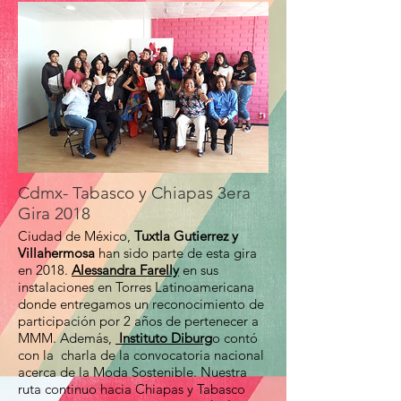
Cdmx- Tabasco y Chiapas 3era
Gira 2018
Ciudad de México,
Tuxtla Gutierrez y
Villahermosa
han sido parte de esta gira
en 2018.
Alessandra Farelly
en sus
instalaciones en Torres Latinoamericana
donde entregamos un reconocimiento de
participación por 2 años de pertenecer a
MMM. Además,
Instituto Diburg
o contó
con la charla de la convocatoria nacional
acerca de la Moda Sostenible. Nuestra
ruta continuo hacia Chiapas y Tabasco