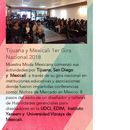
Tijuana y Mexicali 1er Gira
Nacional 2018
Muestra Moda Mexicana comenzó sus
actividades por
Tijuana, San Diego
y Mexicalí
a través de su gira nacional en
instituciones educativas y asociaciones
donde fueron impartidas conferencias
como: Nichos de Mercado en México, 8
pasos del éxito de un diseñador y talleres
de Habilidades gerenciales para
diseñadores en la
UDCI, EDIM, Instituto
Yaneem y Universidad Vizcaya de
Mexicali.