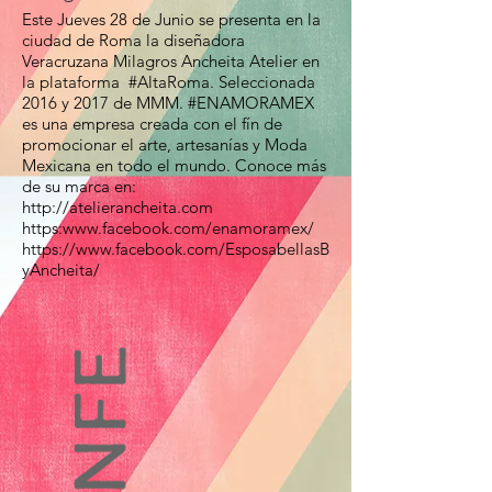
Este Jueves 28 de Junio se presenta en la
ciudad de Roma la diseñadora
Veracruzana Milagros Ancheita Atelier​ en
la plataforma #AltaRoma. Seleccionada
2016 y 2017 de MMM. #ENAMORAMEX
es una empresa creada con el fín de
promocionar el arte, artesanías y Moda
Mexicana en todo el mundo. Conoce más
de su marca en:
http://atelierancheita.com
https:www.facebook.com/enamoramex/
https://www.facebook.com/EsposabellasB
yAncheita/