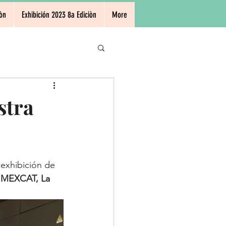
òn
Exhibición 2023 8a Ediciòn
More
stra
 exhibición de 
 MEXCAT, La 
 