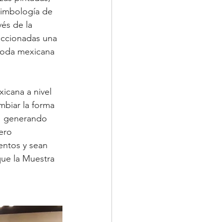
simbología de 
és de la 
eccionadas una 
 moda mexicana 
icana a nivel 
mbiar la forma 
o  generando 
ero 
entos y sean 
ue la Muestra 