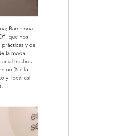
na; Barcelona.  
O”
, que nos 
 prácticas y de 
de la moda 
social hechos 
n un % a la 
 y  local así 
. 