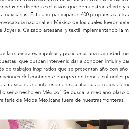
onadas en diseños exclusivos que demuestran el arte y 
as mexicanas. Este año participaron 400 propuestas a trav
onvocatoria nacional en México de los cuales fueron sel
e Joyería, Calzado artesanal y textil implementando la
 de la muestra es impulsar y posicionar una identidad mex
uestas  que buscan intervenir, dar a conocer, influir y ca
vés de trabajos inspirados que se presentan año con añ
s naciones del continente europeo en temas  culturales p
os mexicanos se interesen en rescatar sus propios elem
el diseño hecho en México” Se busca  a mediano plazo q
era feria de Moda Mexicana fuera de nuestras fronteras. 