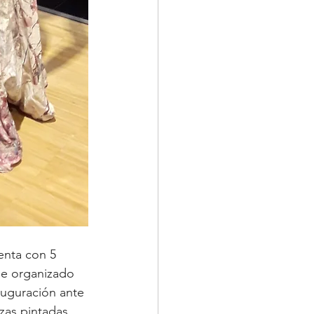
enta con 5 
ne organizado 
auguración ante 
zas pintadas, 